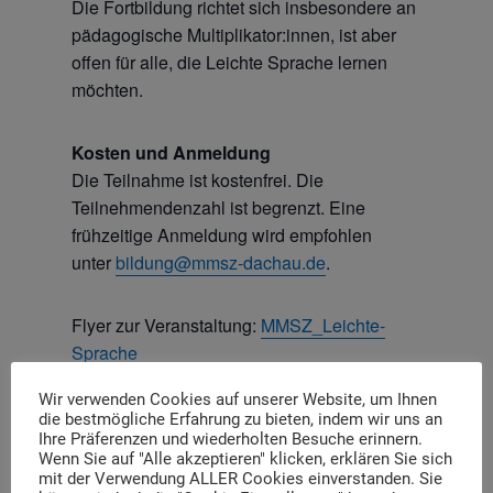
Die Fortbildung richtet sich insbesondere an
pädagogische Multiplikator:innen, ist aber
offen für alle, die Leichte Sprache lernen
möchten.
Kosten und Anmeldung
Die Teilnahme ist kostenfrei. Die
Teilnehmendenzahl ist begrenzt. Eine
frühzeitige Anmeldung wird empfohlen
unter
bildung@mmsz-dachau.de
.
Flyer zur Veranstaltung:
MMSZ_Leichte-
Sprache
Wir verwenden Cookies auf unserer Website, um Ihnen
die bestmögliche Erfahrung zu bieten, indem wir uns an
Ihre Präferenzen und wiederholten Besuche erinnern.
Wenn Sie auf "Alle akzeptieren" klicken, erklären Sie sich
mit der Verwendung ALLER Cookies einverstanden. Sie