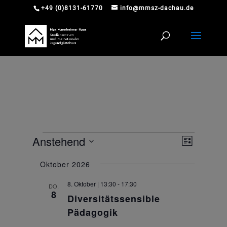
+49 (0)8131-61770
info@mmsz-dachau.de
Veranstaltungen
Ansichte
Veranst
Anstehend
Liste
Ansicht
Navigati
Datum
Navigat
Oktober 2026
wählen.
8. Oktober | 13:30
-
17:30
DO.
8
Diversitätssensible
Pädagogik