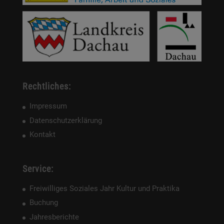
Rechtliches:
Impressum
Datenschutzerklärung
Kontakt
Service:
Freiwilliges Soziales Jahr Kultur und Praktika
Buchung
Jahresberichte