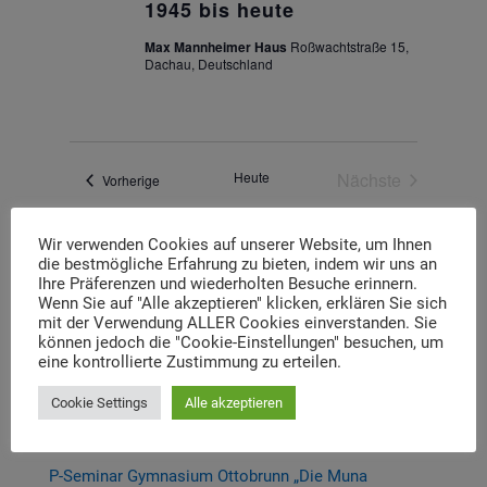
1945 bis heute
Max Mannheimer Haus
Roßwachtstraße 15,
Dachau, Deutschland
Heute
Nächste
Veranstaltungen
Vorherige
Veranstaltunge
Wir verwenden Cookies auf unserer Website, um Ihnen
die bestmögliche Erfahrung zu bieten, indem wir uns an
Kalender abonnieren
Ihre Präferenzen und wiederholten Besuche erinnern.
Wenn Sie auf "Alle akzeptieren" klicken, erklären Sie sich
mit der Verwendung ALLER Cookies einverstanden. Sie
können jedoch die "Cookie-Einstellungen" besuchen, um
eine kontrollierte Zustimmung zu erteilen.
Cookie Settings
Alle akzeptieren
Aktuelle Beiträge
P-Seminar Gymnasium Ottobrunn „Die Muna