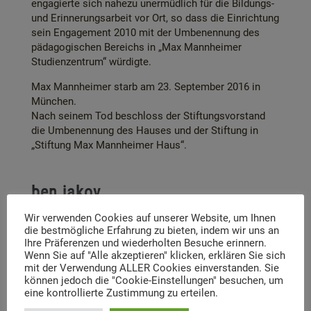
engagierte sich nahezu unermüdlich für die Bildungs-
und Erinnerungsarbeit vor Ort, so dass die Einrichtung
sein Engagement 2010 mit der Umbenennung des
pädagogischen Bereichs in „Max Mannheimer
Studienzentrum“ würdigte.
Max Mannheimer starb am 23. September 2016 in
München.
Nach seinem Tod beschloss der Stiftungsvorstand
die Umbenennung des Hauses und der Stiftung in
„Stiftung Max Mannheimer Haus“.
ben jakov
Max Mannheimer begann in den 1950er Jahren zu
Wir verwenden Cookies auf unserer Website, um Ihnen
malen und signiert mit dem Namen
ben jakov
(Sohn
die bestmögliche Erfahrung zu bieten, indem wir uns an
Ihre Präferenzen und wiederholten Besuche erinnern.
Jakobs). Eine Hommage an seinen Vater und in
Wenn Sie auf "Alle akzeptieren" klicken, erklären Sie sich
Erinnerung an seine gesamte Familie.
mit der Verwendung ALLER Cookies einverstanden. Sie
Er hat ein umfangreiches, häufig ausgestelltes und
können jedoch die "Cookie-Einstellungen" besuchen, um
facettenreiches Werk geschaffen – Gemälde,
eine kontrollierte Zustimmung zu erteilen.
Zeichnungen und Kollagen. 1975, 1995, 2001 und 2015