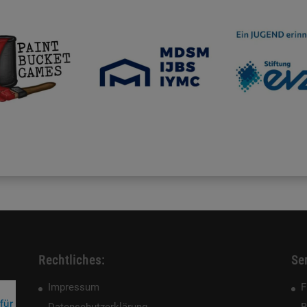
Rechtliches:
Ser
Impressum
F
Datenschutzerklärung
B