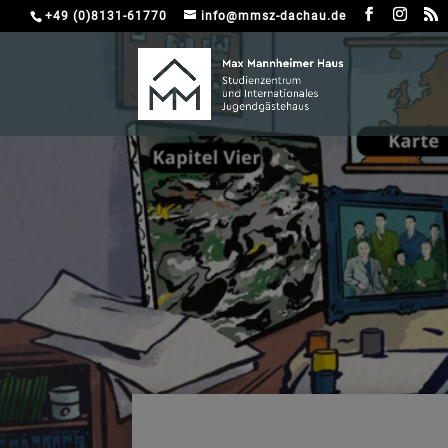
+49 (0)8131-61770
info@mmsz-dachau.de