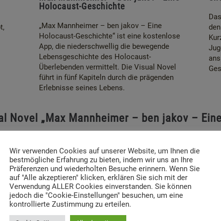
Holocaust-Geschichte
Das
„Max Mannheimer – ben jakov – Eine
t,
den
Holocaust-Geschichte“ ist eine kostenlose
Kur
App, die niederschwellig die bewegende
Jug
Lebensgeschichte des Holocaust-
ans
Überlebenden vermittelt. Die Visual Novel
Ges
führt in fünf Kapiteln durch die prägenden
Erlebnisse seines Lebens.
al Novel „Max Mannheimer – ben jakov – Ein
Wir verwenden Cookies auf unserer Website, um Ihnen die
bestmögliche Erfahrung zu bieten, indem wir uns an Ihre
Präferenzen und wiederholten Besuche erinnern. Wenn Sie
auf "Alle akzeptieren" klicken, erklären Sie sich mit der
Verwendung ALLER Cookies einverstanden. Sie können
jedoch die "Cookie-Einstellungen" besuchen, um eine
kontrollierte Zustimmung zu erteilen.