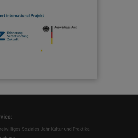
vice:
reiwilliges Soziales Jahr Kultur und Praktika
uchung