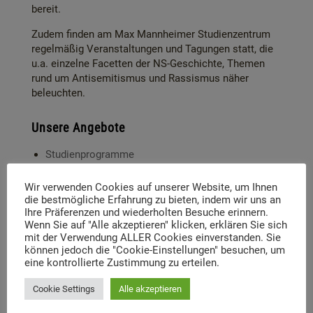
bereit.
Zudem finden am Max Mannheimer Studienzentrum
regelmäßig Veranstaltungen und Tagungen statt, die
u.a. einzelne Facetten der NS-Geschichte, Themen
rund um Antisemitismus und Rassismus näher
beleuchten.
Unsere Angebote
Studienprogramme
Tagesprogramme
Wir verwenden Cookies auf unserer Website, um Ihnen
Mehrtagesprogramme
die bestmögliche Erfahrung zu bieten, indem wir uns an
Fortbildungen
Ihre Präferenzen und wiederholten Besuche erinnern.
Wenn Sie auf "Alle akzeptieren" klicken, erklären Sie sich
mit der Verwendung ALLER Cookies einverstanden. Sie
können jedoch die "Cookie-Einstellungen" besuchen, um
eine kontrollierte Zustimmung zu erteilen.
Aktuelle Beiträge
Cookie Settings
Alle akzeptieren
P-Seminar Gymnasium Ottobrunn „Die Muna