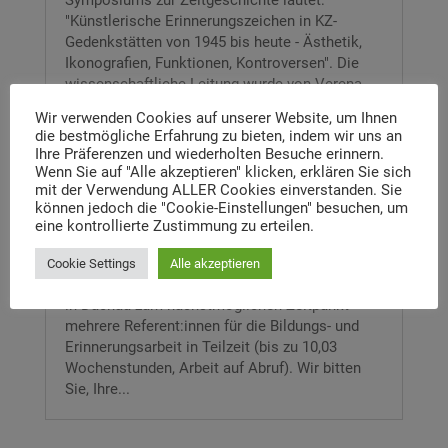
Symposiums zur Zeitgeschichte lautet:
"Künstlerische Erinnerungszeichen in KZ-
Gedenkstätten von 1945 bis heute - Ästhetik,
Ikonografien, Funktionen, Kontroversen". Die
wissenschaftliche Leitung wurde von Verena
Krieger übernommen....
Wir verwenden Cookies auf unserer Website, um Ihnen
die bestmögliche Erfahrung zu bieten, indem wir uns an
Ihre Präferenzen und wiederholten Besuche erinnern.
Wenn Sie auf "Alle akzeptieren" klicken, erklären Sie sich
mit der Verwendung ALLER Cookies einverstanden. Sie
Neue Stelleausschreibung
können jedoch die "Cookie-Einstellungen" besuchen, um
eine kontrollierte Zustimmung zu erteilen.
29. Juni 2026
|
Neuigkeiten
Die Stiftung Max Mannheimer Haus Dachau
Cookie Settings
Alle akzeptieren
sucht für das Max Mannheimer Studienzentrum
in Dachau zum nächstmöglichen Zeitpunkt
mehrere Referent:innen für die Bildungs- und
Erinnerungsarbeit in Teilzeit (bis zu 10,03
Wochenstunden, Arbeit auf Abruf). Wir bitten
Sie, Ihre...