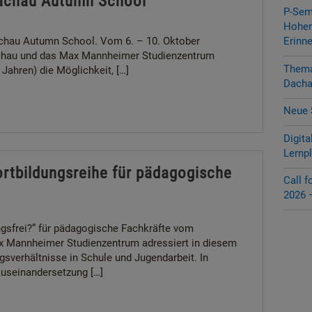
 Dachau Autumn School
P-Sem
Hohen
achau Autumn School. Vom 6. – 10. Oktober
Erinn
achau und das Max Mannheimer Studienzentrum
Thema 
ahren) die Möglichkeit, […]
Dacha
Neue 
Digita
Lernp
ortbildungsreihe für pädagogische
Call 
2026 –
ngsfrei?” für pädagogische Fachkräfte vom
x Mannheimer Studienzentrum adressiert in diesem
gsverhältnisse in Schule und Jugendarbeit. In
useinandersetzung […]