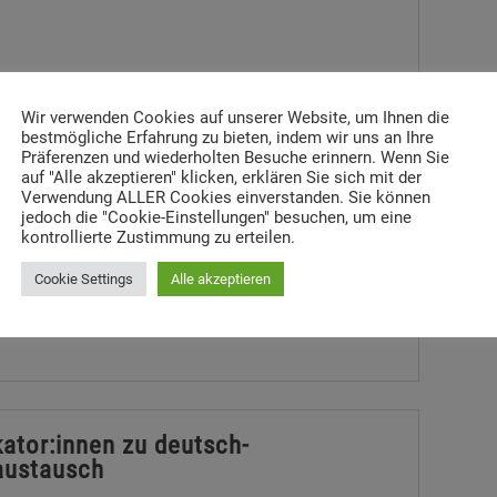
Wir verwenden Cookies auf unserer Website, um Ihnen die
bestmögliche Erfahrung zu bieten, indem wir uns an Ihre
t dem Nahostkonflikt in der
Präferenzen und wiederholten Besuche erinnern. Wenn Sie
ngsarbeit“
auf "Alle akzeptieren" klicken, erklären Sie sich mit der
Verwendung ALLER Cookies einverstanden. Sie können
jedoch die "Cookie-Einstellungen" besuchen, um eine
Vermittlung von Kenntnissen über Ansätze der
kontrollierte Zustimmung zu erteilen.
chen Bildungsarbeit zum Nahostkonflikt • Reflexion
Cookie Settings
Alle akzeptieren
nung einer eigenen professionellen Haltung • […]
kator:innen zu deutsch-
austausch