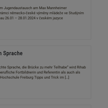
chem Jugendaustausch am Max Mannheimer
v rámci německo-české výměny mládeže ve Studijním
au 26.01 – 28.01.2024 v českém jazyce
en Sprache
ichte Sprache, die Brücke zu mehr Teilhabe“ wird Rihab
erufliche Fortbildnerin und Referentin als auch als
 Hochschule Freiburg Tipps und Trick im […]