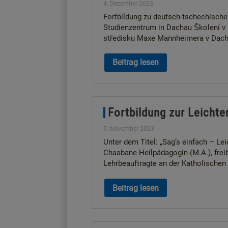
4. Dezember 2023
Fortbildung zu deutsch-tschechis
Studienzentrum in Dachau Školení 
středisku Maxe Mannheimera v Dach
Beitrag lesen
Fortbildung zur Leicht
7. November 2023
Unter dem Titel: „Sag’s einfach – Le
Chaabane Heilpädagogin (M.A.), freib
Lehrbeauftragte an der Katholischen
Beitrag lesen