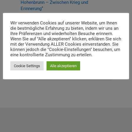
Hohenbrunn – Zwischen Krieg und
Erinnerung“
Thema und Referent:innen für das diesjährige
Wir verwenden Cookies auf unserer Website, um Ihnen
Dachauer Symposium stehen fest
die bestmögliche Erfahrung zu bieten, indem wir uns an
Ihre Präferenzen und wiederholten Besuche erinnern.
Neue Stelleausschreibung
Wenn Sie auf "Alle akzeptieren" klicken, erklären Sie sich
mit der Verwendung ALLER Cookies einverstanden. Sie
können jedoch die "Cookie-Einstellungen" besuchen, um
Digitale Neuerscheinung: Launch der digitalen
eine kontrollierte Zustimmung zu erteilen.
Lernplattform „Memory Momentum“
Cookie Settings
Alle akzeptieren
Call for Applications: Dachau Autumn School
2026 – Erinnern. Forschen. Vermitteln.