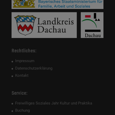
Rechtliches:
Impressum
Datenschutzerklärung
Kontakt
Service:
Freiwilliges Soziales Jahr Kultur und Praktika
Buchung