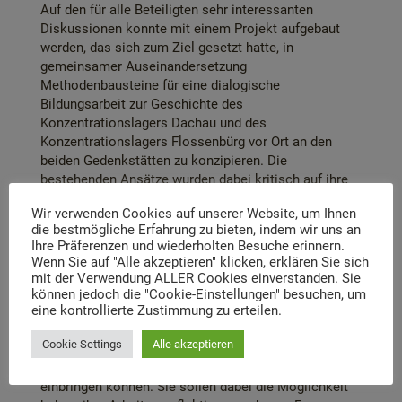
Auf den für alle Beteiligten sehr interessanten
Diskussionen konnte mit einem Projekt aufgebaut
werden, das sich zum Ziel gesetzt hatte, in
gemeinsamer Auseinandersetzung
Methodenbausteine für eine dialogische
Bildungsarbeit zur Geschichte des
Konzentrationslagers Dachau und des
Konzentrationslagers Flossenbürg vor Ort an den
beiden Gedenkstätten zu konzipieren. Die
bestehenden Ansätze wurden dabei kritisch auf ihre
Zielsetzungen sowie ihr Potential zur Eröffnung von
Wir verwenden Cookies auf unserer Website, um Ihnen
Diskussionsräumen vor dem Hintergrund der
die bestmögliche Erfahrung zu bieten, indem wir uns an
vielschichtigen Diversität der Gruppen, die die
Ihre Präferenzen und wiederholten Besuche erinnern.
Bildungsangebote wahrnehmen, befragt. Es ging um
Wenn Sie auf "Alle akzeptieren" klicken, erklären Sie sich
eine Weiterentwicklung der Methoden durch die
mit der Verwendung ALLER Cookies einverstanden. Sie
intensive Auseinandersetzung mit konkreten
können jedoch die "Cookie-Einstellungen" besuchen, um
eine kontrollierte Zustimmung zu erteilen.
Vermittlungssituationen. In einem nächsten Schritt
(Ende 2017/2018) werden nun die freien
Cookie Settings
Alle akzeptieren
Mitarbeiter:innen einbezogen, die die Expertise aus
der alltäglichen Praxis mit Gruppen in den Prozess
einbringen können. Sie sollen dabei die Möglichkeit