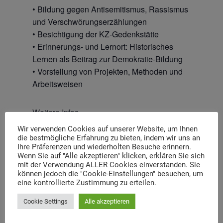
• Bildung gegen Antisemitismus, Rassismus
und Verschwörungserzählungen
• Besichtigung der KZ-Gedenkstätte
• Erinnerungs- und Lernort: Historisches
Lernen als Beitrag zur Demokratie-Bildung
• Vorstellung von Projekten, Methoden und
Arbeitsweisen
Weitere Infos
unter:
https://institutgauting.de/seminare/2024-
Wir verwenden Cookies auf unserer Website, um Ihnen
15-fachgespraech-politische-bildung-an-
die bestmögliche Erfahrung zu bieten, indem wir uns an
Ihre Präferenzen und wiederholten Besuche erinnern.
historischen-orten-des-nationalsozialismus/
Wenn Sie auf "Alle akzeptieren" klicken, erklären Sie sich
mit der Verwendung ALLER Cookies einverstanden. Sie
können jedoch die "Cookie-Einstellungen" besuchen, um
eine kontrollierte Zustimmung zu erteilen.
Zum Kalender hinzufügen
Cookie Settings
Alle akzeptieren