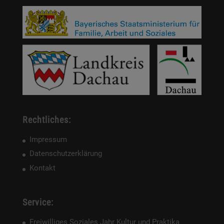
Rechtliches:
Impressum
Datenschutzerklärung
Kontakt
Service:
Freiwilliges Soziales Jahr Kultur und Praktika