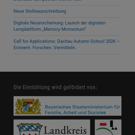
Neue Stelleausschreibung
Digitale Neuerscheinung: Launch der digitalen
Lernplattform „Memory Momentum“
Call for Applications: Dachau Autumn School 2026 –
Erinnern. Forschen. Vermitteln.
Die Einrichtung wird gefördert von: