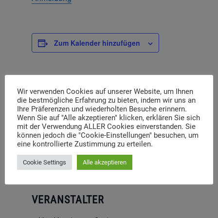
Zum Kalender hinzufügen
Wir verwenden Cookies auf unserer Website, um Ihnen
DETAILS
die bestmögliche Erfahrung zu bieten, indem wir uns an
Ihre Präferenzen und wiederholten Besuche erinnern.
Wenn Sie auf "Alle akzeptieren" klicken, erklären Sie sich
Beginn:
mit der Verwendung ALLER Cookies einverstanden. Sie
7. Juli 2023 | 13:00
können jedoch die "Cookie-Einstellungen" besuchen, um
eine kontrollierte Zustimmung zu erteilen.
Ende:
8. Juli 2023 | 17:00
Cookie Settings
Alle akzeptieren
VERANSTALTER