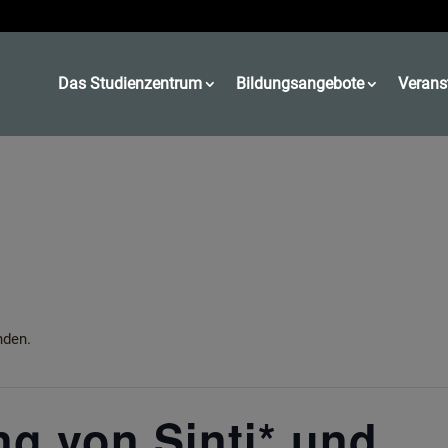
Das Studienzentrum
Bildungsangebote
Verans
nden.
ng von Sinti* und