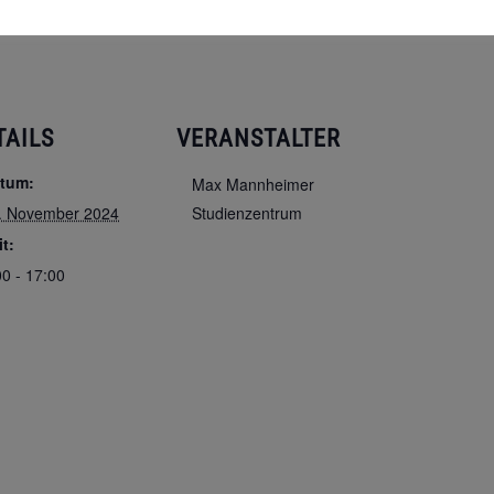
-dachau.de
.
TAILS
VERANSTALTER
tum:
Max Mannheimer
. November 2024
Studienzentrum
it:
00 - 17:00