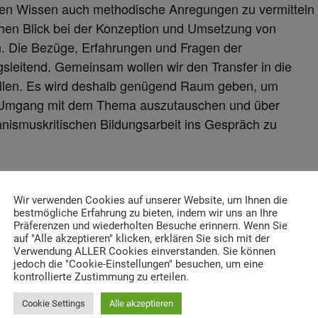
eben Wissen auch methodische Anregungen zu vermitteln
schen Blick bei der Konzeption und Umsetzung von
n. Die Bezüge, Erfahrungen und Fragen der
sleitend. Gemeinsam wollen wir den Transfer in die
ellen. Es wird deshalb genügend Raum geben, um
m Umgang mit dem Thema auszutauschen und über
nismuskritischen Bildungsarbeit ins Gespräch zu
Wir verwenden Cookies auf unserer Website, um Ihnen die
 Sinti und Roma, Landesverband Bayern
bestmögliche Erfahrung zu bieten, indem wir uns an Ihre
Sinti und Roma, Landesverband Bayern
Präferenzen und wiederholten Besuche erinnern. Wenn Sie
auf "Alle akzeptieren" klicken, erklären Sie sich mit der
 Antiziganismus
Verwendung ALLER Cookies einverstanden. Sie können
ntiziganismus
jedoch die "Cookie-Einstellungen" besuchen, um eine
kontrollierte Zustimmung zu erteilen.
ilnehmendenzahl ist begrenzt. Eine frühzeitige Anmeldun
Cookie Settings
Alle akzeptieren