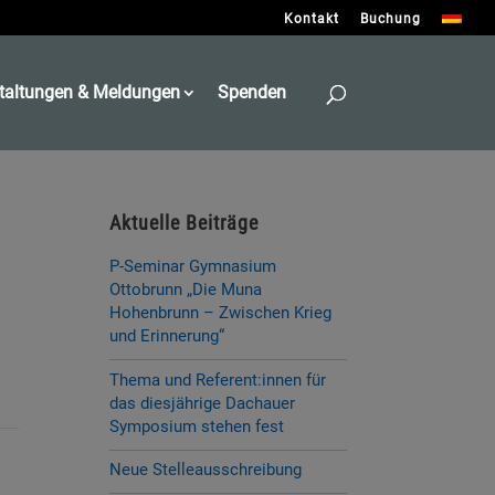
Kontakt
Buchung
taltungen & Meldungen
Spenden
Aktuelle Beiträge
P-Seminar Gymnasium
Ottobrunn „Die Muna
Hohenbrunn – Zwischen Krieg
und Erinnerung“
Thema und Referent:innen für
das diesjährige Dachauer
Symposium stehen fest
Neue Stelleausschreibung