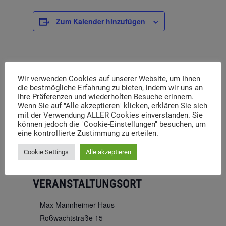
Zum Kalender hinzufügen
DETAILS
Wir verwenden Cookies auf unserer Website, um Ihnen
die bestmögliche Erfahrung zu bieten, indem wir uns an
Ihre Präferenzen und wiederholten Besuche erinnern.
Datum:
Wenn Sie auf "Alle akzeptieren" klicken, erklären Sie sich
11. Oktober 2025
mit der Verwendung ALLER Cookies einverstanden. Sie
können jedoch die "Cookie-Einstellungen" besuchen, um
Zeit:
eine kontrollierte Zustimmung zu erteilen.
9:00 - 13:00
Cookie Settings
Alle akzeptieren
VERANSTALTUNGSORT
Max Mannheimer Haus
Roßwachtstraße 15