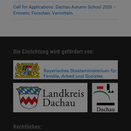
Call for Applications: Dachau Autumn School 2026 –
Erinnern. Forschen. Vermitteln.
Die Einrichtung wird gefördert von:
Rechtliches: