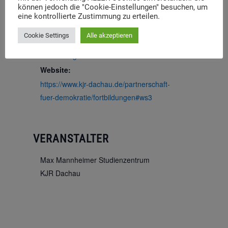
können jedoch die "Cookie-Einstellungen" besuchen, um
Eintritt:
eine kontrollierte Zustimmung zu erteilen.
5€
Cookie Settings
Alle akzeptieren
Veranstaltungskategorie:
Fortbildungen
Website:
https://www.kjr-dachau.de/partnerschaft-
fuer-demokratie/fortbildungen#ws3
VERANSTALTER
Max Mannheimer Studienzentrum
KJR Dachau