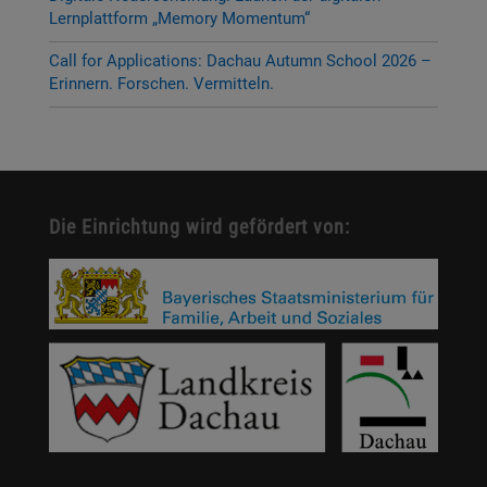
Lernplattform „Memory Momentum“
Call for Applications: Dachau Autumn School 2026 –
Erinnern. Forschen. Vermitteln.
Die Einrichtung wird gefördert von: