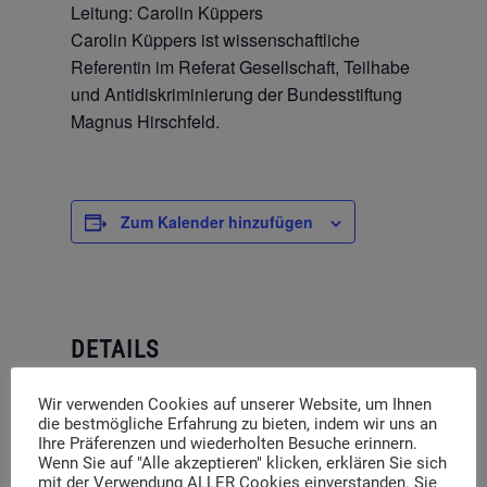
Leitung: Carolin Küppers
Carolin Küppers ist wissenschaftliche
Referentin im Referat Gesellschaft, Teilhabe
und Antidiskriminierung der Bundesstiftung
Magnus Hirschfeld.
Zum Kalender hinzufügen
DETAILS
Datum:
Wir verwenden Cookies auf unserer Website, um Ihnen
12. Juli 2018
die bestmögliche Erfahrung zu bieten, indem wir uns an
Ihre Präferenzen und wiederholten Besuche erinnern.
Zeit:
Wenn Sie auf "Alle akzeptieren" klicken, erklären Sie sich
mit der Verwendung ALLER Cookies einverstanden. Sie
18:00 - 21:30