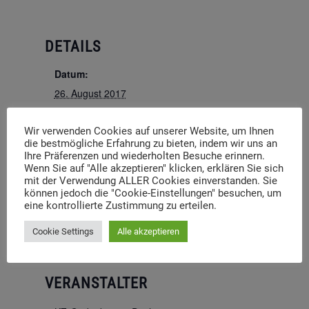
DETAILS
Datum:
26. August 2017
Zeit:
Wir verwenden Cookies auf unserer Website, um Ihnen
14:00 - 17:00
die bestmögliche Erfahrung zu bieten, indem wir uns an
Eintritt:
Ihre Präferenzen und wiederholten Besuche erinnern.
Wenn Sie auf "Alle akzeptieren" klicken, erklären Sie sich
4€
mit der Verwendung ALLER Cookies einverstanden. Sie
Website:
können jedoch die "Cookie-Einstellungen" besuchen, um
eine kontrollierte Zustimmung zu erteilen.
http://kz-gedenkstaette-dachau.de/aktuelle-
veranstaltungen.html
Cookie Settings
Alle akzeptieren
VERANSTALTER