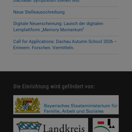
Dachauer Symposium stehen fest
Neue Stelleausschreibung
Digitale Neuerscheinung: Launch der digitalen
Lernplattform „Memory Momentum“
Call for Applications: Dachau Autumn School 2026 –
Erinnern. Forschen. Vermitteln.
Die Einrichtung wird gefördert von: