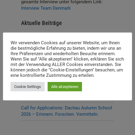
gesamte Interview unter folgendem Link:
Interview Team Denmark
Aktuelle Beiträge
P-Seminar Gymnasium Ottobrunn „Die Muna
Hohenbrunn – Zwischen Krieg und
Wir verwenden Cookies auf unserer Website, um Ihnen
Erinnerung“
die bestmögliche Erfahrung zu bieten, indem wir uns an
Ihre Präferenzen und wiederholten Besuche erinnern.
Wenn Sie auf "Alle akzeptieren" klicken, erklären Sie sich
Thema und Referent:innen für das diesjährige
mit der Verwendung ALLER Cookies einverstanden. Sie
Dachauer Symposium stehen fest
können jedoch die "Cookie-Einstellungen" besuchen, um
eine kontrollierte Zustimmung zu erteilen.
Neue Stelleausschreibung
Cookie Settings
Alle akzeptieren
Digitale Neuerscheinung: Launch der digitalen
Lernplattform „Memory Momentum“
Call for Applications: Dachau Autumn School
2026 – Erinnern. Forschen. Vermitteln.