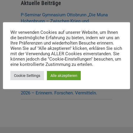
Aktuelle Beiträge
P-Seminar Gymnasium Ottobrunn „Die Muna
Hohenbrunn – Zwischen Krieg und
Erinnerung“
Wir verwenden Cookies auf unserer Website, um Ihnen
die bestmögliche Erfahrung zu bieten, indem wir uns an
Thema und Referent:innen für das diesjährige
Ihre Präferenzen und wiederholten Besuche erinnern.
Dachauer Symposium stehen fest
Wenn Sie auf "Alle akzeptieren" klicken, erklären Sie sich
mit der Verwendung ALLER Cookies einverstanden. Sie
Neue Stelleausschreibung
können jedoch die "Cookie-Einstellungen" besuchen, um
eine kontrollierte Zustimmung zu erteilen.
Digitale Neuerscheinung: Launch der digitalen
Lernplattform „Memory Momentum“
Cookie Settings
Alle akzeptieren
Call for Applications: Dachau Autumn School
2026 – Erinnern. Forschen. Vermitteln.