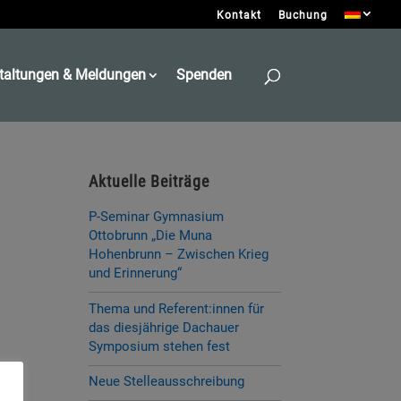
Kontakt
Buchung
taltungen & Meldungen
Spenden
Aktuelle Beiträge
P-Seminar Gymnasium
Ottobrunn „Die Muna
Hohenbrunn – Zwischen Krieg
und Erinnerung“
Thema und Referent:innen für
das diesjährige Dachauer
Symposium stehen fest
Neue Stelleausschreibung