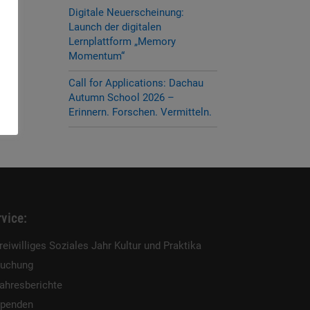
Digitale Neuerscheinung:
Launch der digitalen
Lernplattform „Memory
Momentum“
Call for Applications: Dachau
Autumn School 2026 –
Erinnern. Forschen. Vermitteln.
vice:
reiwilliges Soziales Jahr Kultur und Praktika
uchung
ahresberichte
penden