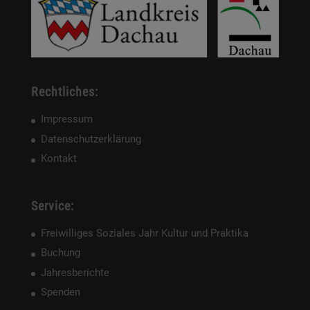
Rechtliches:
Impressum
Datenschutzerklärung
Kontakt
Service:
Freiwilliges Soziales Jahr Kultur und Praktika
Buchung
Jahresberichte
Spenden