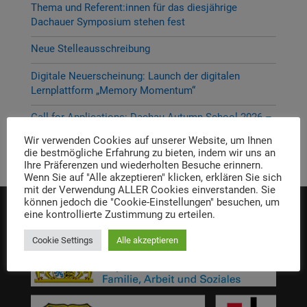
Thema und Referent:innen für das diesjährige
Dachauer Symposium stehen fest
Neue Stelleausschreibung
Digitale Neuerscheinung: Launch der digitalen
Lernplattform „Memory Momentum“
Call for Applications: Dachau Autumn School 2026 –
Erinnern. Forschen. Vermitteln.
Wir verwenden Cookies auf unserer Website, um Ihnen
die bestmögliche Erfahrung zu bieten, indem wir uns an
Ihre Präferenzen und wiederholten Besuche erinnern.
Wenn Sie auf "Alle akzeptieren" klicken, erklären Sie sich
mit der Verwendung ALLER Cookies einverstanden. Sie
können jedoch die "Cookie-Einstellungen" besuchen, um
eine kontrollierte Zustimmung zu erteilen.
Die Einrichtung wird gefördert von:
Cookie Settings
Alle akzeptieren