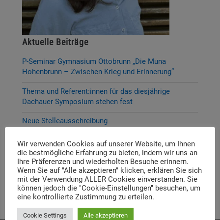
Aktuelle Beiträge
P-Seminar Gymnasium Ottobrunn „Die Muna
Hohenbrunn – Zwischen Krieg und Erinnerung“
Thema und Referent:innen für das diesjährige
Dachauer Symposium stehen fest
Neue Stelleausschreibung
Digitale Neuerscheinung: Launch der digitalen
Wir verwenden Cookies auf unserer Website, um Ihnen
Lernplattform „Memory Momentum“
die bestmögliche Erfahrung zu bieten, indem wir uns an
Ihre Präferenzen und wiederholten Besuche erinnern.
Call for Applications: Dachau Autumn School 2026 –
Wenn Sie auf "Alle akzeptieren" klicken, erklären Sie sich
mit der Verwendung ALLER Cookies einverstanden. Sie
Erinnern. Forschen. Vermitteln.
können jedoch die "Cookie-Einstellungen" besuchen, um
eine kontrollierte Zustimmung zu erteilen.
Cookie Settings
Alle akzeptieren