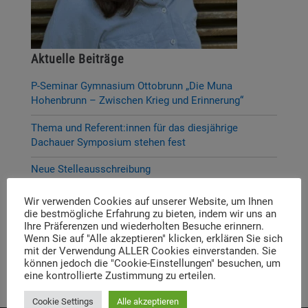
Aktuelle Beiträge
P-Seminar Gymnasium Ottobrunn „Die Muna
Hohenbrunn – Zwischen Krieg und Erinnerung“
Thema und Referent:innen für das diesjährige
Dachauer Symposium stehen fest
Neue Stelleausschreibung
Digitale Neuerscheinung: Launch der digitalen
Wir verwenden Cookies auf unserer Website, um Ihnen
Lernplattform „Memory Momentum“
die bestmögliche Erfahrung zu bieten, indem wir uns an
Ihre Präferenzen und wiederholten Besuche erinnern.
Call for Applications: Dachau Autumn School 2026 –
Wenn Sie auf "Alle akzeptieren" klicken, erklären Sie sich
mit der Verwendung ALLER Cookies einverstanden. Sie
Erinnern. Forschen. Vermitteln.
können jedoch die "Cookie-Einstellungen" besuchen, um
eine kontrollierte Zustimmung zu erteilen.
Cookie Settings
Alle akzeptieren