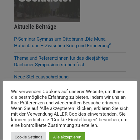
Aktuelle Beiträge
P-Seminar Gymnasium Ottobrunn „Die Muna
Hohenbrunn – Zwischen Krieg und Erinnerung“
Thema und Referent:innen für das diesjährige
Dachauer Symposium stehen fest
Neue Stelleausschreibung
Digitale Neuerscheinung: Launch der digitalen
Wir verwenden Cookies auf unserer Website, um Ihnen
Lernplattform „Memory Momentum“
die bestmögliche Erfahrung zu bieten, indem wir uns an
Ihre Präferenzen und wiederholten Besuche erinnern.
Call for Applications: Dachau Autumn School 2026 –
Wenn Sie auf "Alle akzeptieren" klicken, erklären Sie sich
mit der Verwendung ALLER Cookies einverstanden. Sie
Erinnern. Forschen. Vermitteln.
können jedoch die "Cookie-Einstellungen" besuchen, um
eine kontrollierte Zustimmung zu erteilen.
Cookie Settings
Alle akzeptieren