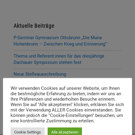
Aktuelle Beiträge
P-Seminar Gymnasium Ottobrunn „Die Muna
Hohenbrunn – Zwischen Krieg und Erinnerung“
Thema und Referent:innen für das diesjährige
Dachauer Symposium stehen fest
Neue Stelleausschreibung
Digitale Neuerscheinung: Launch der digitalen
Wir verwenden Cookies auf unserer Website, um Ihnen
Lernplattform „Memory Momentum“
die bestmögliche Erfahrung zu bieten, indem wir uns an
Ihre Präferenzen und wiederholten Besuche erinnern.
Call for Applications: Dachau Autumn School 2026 –
Wenn Sie auf "Alle akzeptieren" klicken, erklären Sie sich
mit der Verwendung ALLER Cookies einverstanden. Sie
Erinnern. Forschen. Vermitteln.
können jedoch die "Cookie-Einstellungen" besuchen, um
eine kontrollierte Zustimmung zu erteilen.
Cookie Settings
Alle akzeptieren