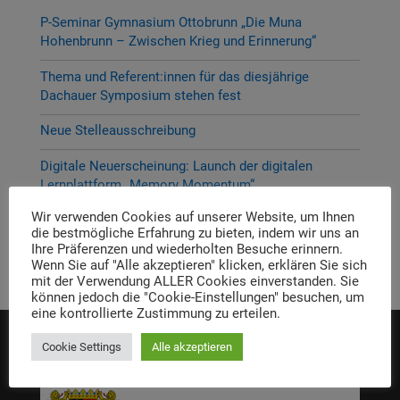
P-Seminar Gymnasium Ottobrunn „Die Muna
Hohenbrunn – Zwischen Krieg und Erinnerung“
Thema und Referent:innen für das diesjährige
Dachauer Symposium stehen fest
Neue Stelleausschreibung
Digitale Neuerscheinung: Launch der digitalen
Lernplattform „Memory Momentum“
Wir verwenden Cookies auf unserer Website, um Ihnen
Call for Applications: Dachau Autumn School 2026 –
die bestmögliche Erfahrung zu bieten, indem wir uns an
Erinnern. Forschen. Vermitteln.
Ihre Präferenzen und wiederholten Besuche erinnern.
Wenn Sie auf "Alle akzeptieren" klicken, erklären Sie sich
mit der Verwendung ALLER Cookies einverstanden. Sie
können jedoch die "Cookie-Einstellungen" besuchen, um
eine kontrollierte Zustimmung zu erteilen.
Cookie Settings
Alle akzeptieren
Die Einrichtung wird gefördert von: