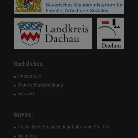
Rechtliches:
Impressum
Datenschutzerklärung
Kontakt
Service:
Freiwilliges Soziales Jahr Kultur und Praktika
Buchung