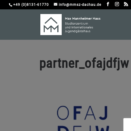
+49 (0)8131-61770
info@mmsz-dachau.de
partner_ofajdfjw