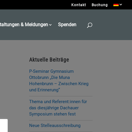
Kontakt
Buchung
taltungen & Meldungen
Spenden
Aktuelle Beiträge
P-Seminar Gymnasium
Ottobrunn „Die Muna
Hohenbrunn – Zwischen Krieg
und Erinnerung“
Thema und Referent:innen für
das diesjährige Dachauer
Symposium stehen fest
Neue Stelleausschreibung