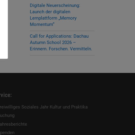
Digitale Neuerscheinung:
Launch der digitalen
Lernplattform „Memory
Momentum“
Call for Applications: Dachau
Autumn School 2026 –
Erinnern. Forschen. Vermitteln.
vice:
reiwilliges Soziales Jahr Kultur und Praktika
uchung
ahresberichte
penden