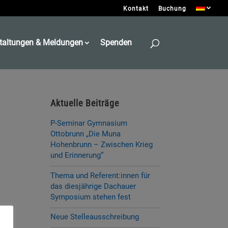
Kontakt
Buchung
taltungen & Meldungen
Spenden
Aktuelle Beiträge
P-Seminar Gymnasium
Ottobrunn „Die Muna
Hohenbrunn – Zwischen Krieg
und Erinnerung“
Thema und Referent:innen für
das diesjährige Dachauer
Symposium stehen fest
Neue Stelleausschreibung