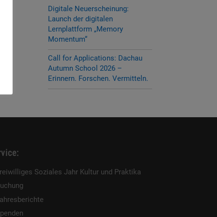
Digitale Neuerscheinung:
Launch der digitalen
Lernplattform „Memory
Momentum“
Call for Applications: Dachau
Autumn School 2026 –
Erinnern. Forschen. Vermitteln.
vice:
reiwilliges Soziales Jahr Kultur und Praktika
uchung
ahresberichte
penden