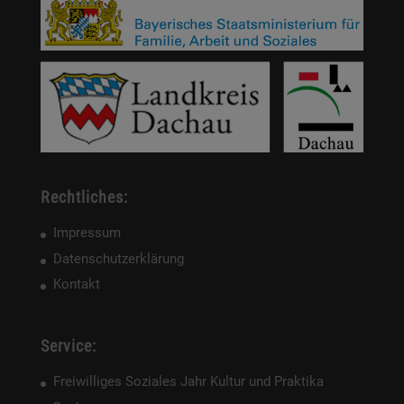
Rechtliches:
Impressum
Datenschutzerklärung
Kontakt
Service:
Freiwilliges Soziales Jahr Kultur und Praktika