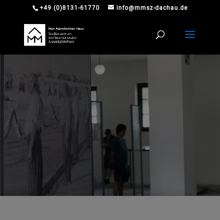
+49 (0)8131-61770
info@mmsz-dachau.de