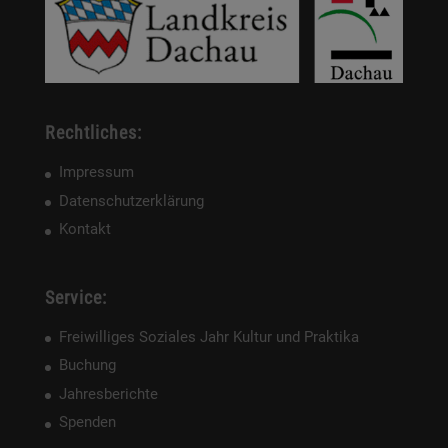
Rechtliches:
Impressum
Datenschutzerklärung
Kontakt
Service:
Freiwilliges Soziales Jahr Kultur und Praktika
Buchung
Jahresberichte
Spenden