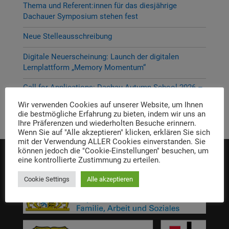
Thema und Referent:innen für das diesjährige
Dachauer Symposium stehen fest
Neue Stelleausschreibung
Digitale Neuerscheinung: Launch der digitalen
Lernplattform „Memory Momentum“
Call for Applications: Dachau Autumn School 2026 –
Erinnern. Forschen. Vermitteln.
Wir verwenden Cookies auf unserer Website, um Ihnen
die bestmögliche Erfahrung zu bieten, indem wir uns an
Ihre Präferenzen und wiederholten Besuche erinnern.
Wenn Sie auf "Alle akzeptieren" klicken, erklären Sie sich
mit der Verwendung ALLER Cookies einverstanden. Sie
können jedoch die "Cookie-Einstellungen" besuchen, um
eine kontrollierte Zustimmung zu erteilen.
Die Einrichtung wird gefördert von:
Cookie Settings
Alle akzeptieren