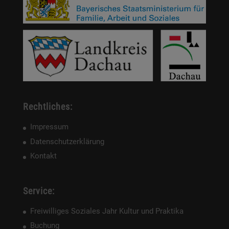
Rechtliches:
Impressum
Datenschutzerklärung
Kontakt
Service:
Freiwilliges Soziales Jahr Kultur und Praktika
Buchung