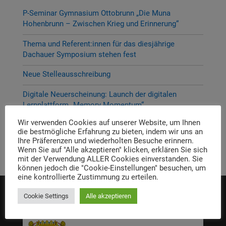
P-Seminar Gymnasium Ottobrunn „Die Muna
Hohenbrunn – Zwischen Krieg und Erinnerung“
Thema und Referent:innen für das diesjährige
Dachauer Symposium stehen fest
Neue Stelleausschreibung
Digitale Neuerscheinung: Launch der digitalen
Lernplattform „Memory Momentum“
Wir verwenden Cookies auf unserer Website, um Ihnen
Call for Applications: Dachau Autumn School 2026 –
die bestmögliche Erfahrung zu bieten, indem wir uns an
Erinnern. Forschen. Vermitteln.
Ihre Präferenzen und wiederholten Besuche erinnern.
Wenn Sie auf "Alle akzeptieren" klicken, erklären Sie sich
mit der Verwendung ALLER Cookies einverstanden. Sie
können jedoch die "Cookie-Einstellungen" besuchen, um
eine kontrollierte Zustimmung zu erteilen.
Cookie Settings
Alle akzeptieren
Die Einrichtung wird gefördert von: