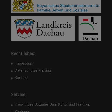
Rechtliches:
Impressum
Datenschutzerklärung
Kontakt
Service:
Freiwilliges Soziales Jahr Kultur und Praktika
Buchung