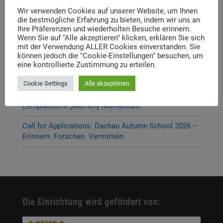
Wir verwenden Cookies auf unserer Website, um Ihnen
P-Seminar Gymnasium Ottobrunn „Die Muna
die bestmögliche Erfahrung zu bieten, indem wir uns an
Hohenbrunn – Zwischen Krieg und Erinnerung“
Ihre Präferenzen und wiederholten Besuche erinnern.
Wenn Sie auf "Alle akzeptieren" klicken, erklären Sie sich
Thema und Referent:innen für das diesjährige
mit der Verwendung ALLER Cookies einverstanden. Sie
können jedoch die "Cookie-Einstellungen" besuchen, um
Dachauer Symposium stehen fest
eine kontrollierte Zustimmung zu erteilen.
Neue Stelleausschreibung
Cookie Settings
Alle akzeptieren
Digitale Neuerscheinung: Launch der digitalen
Lernplattform „Memory Momentum“
Call for Applications: Dachau Autumn School 2026 –
Erinnern. Forschen. Vermitteln.
Die Einrichtung wird gefördert von: