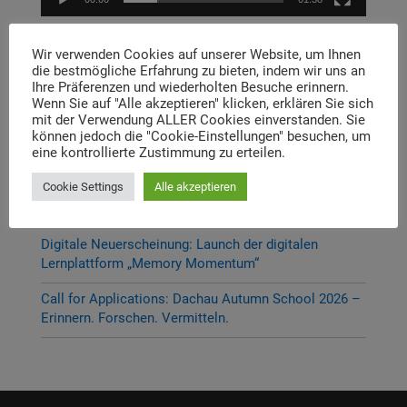
Wir verwenden Cookies auf unserer Website, um Ihnen
Aktuelle Beiträge
die bestmögliche Erfahrung zu bieten, indem wir uns an
Ihre Präferenzen und wiederholten Besuche erinnern.
P-Seminar Gymnasium Ottobrunn „Die Muna
Wenn Sie auf "Alle akzeptieren" klicken, erklären Sie sich
Hohenbrunn – Zwischen Krieg und Erinnerung“
mit der Verwendung ALLER Cookies einverstanden. Sie
können jedoch die "Cookie-Einstellungen" besuchen, um
eine kontrollierte Zustimmung zu erteilen.
Thema und Referent:innen für das diesjährige
Dachauer Symposium stehen fest
Cookie Settings
Alle akzeptieren
Neue Stelleausschreibung
Digitale Neuerscheinung: Launch der digitalen
Lernplattform „Memory Momentum“
Call for Applications: Dachau Autumn School 2026 –
Erinnern. Forschen. Vermitteln.