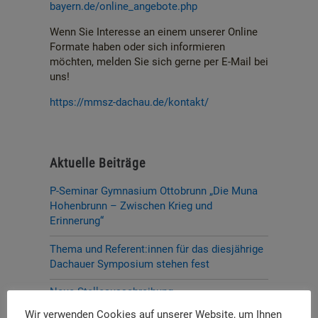
bayern.de/online_angebote.php
Wenn Sie Interesse an einem unserer Online
Formate haben oder sich informieren
möchten, melden Sie sich gerne per E-Mail bei
uns!
https://mmsz-dachau.de/kontakt/
Aktuelle Beiträge
P-Seminar Gymnasium Ottobrunn „Die Muna
Hohenbrunn – Zwischen Krieg und
Erinnerung“
Thema und Referent:innen für das diesjährige
Dachauer Symposium stehen fest
Neue Stelleausschreibung
Wir verwenden Cookies auf unserer Website, um Ihnen