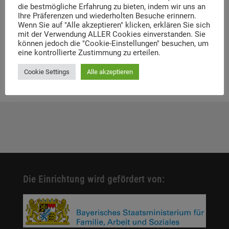
Digitale Neuerscheinung: Launch der digitalen
die bestmögliche Erfahrung zu bieten, indem wir uns an
Lernplattform „Memory Momentum“
Ihre Präferenzen und wiederholten Besuche erinnern.
Wenn Sie auf "Alle akzeptieren" klicken, erklären Sie sich
Call for Applications: Dachau Autumn School
mit der Verwendung ALLER Cookies einverstanden. Sie
2026 – Erinnern. Forschen. Vermitteln.
können jedoch die "Cookie-Einstellungen" besuchen, um
eine kontrollierte Zustimmung zu erteilen.
Cookie Settings
Alle akzeptieren
Die Einrichtung wird gefördert von: