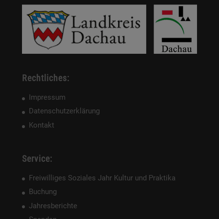
Rechtliches:
Impressum
Datenschutzerklärung
Kontakt
Service:
Freiwilliges Soziales Jahr Kultur und Praktika
Buchung
Jahresberichte