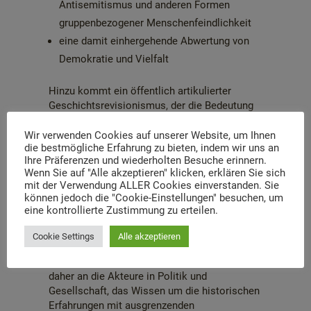
Antisemitismus und anderen Formen
gruppenbezogener Menschenfeindlichkeit
eine damit einhergehende Abwertung von
Demokratie und Vielfalt
Hinzu kommt ein öffentlich artikulierter
Geschichtsrevisionismus, der die Bedeutung
des Erinnerns an die Verbrechen des
Nationalsozialismus als grundlegende
Wir verwenden Cookies auf unserer Website, um Ihnen
die bestmögliche Erfahrung zu bieten, indem wir uns an
Orientierung der deutschen Gesellschaft in der
Ihre Präferenzen und wiederholten Besuche erinnern.
Gegenwart angreift und durch ein
Wenn Sie auf "Alle akzeptieren" klicken, erklären Sie sich
nationalistisches Selbstbild ersetzen möchte.
mit der Verwendung ALLER Cookies einverstanden. Sie
können jedoch die "Cookie-Einstellungen" besuchen, um
Diesen aktuellen Entwicklungen treten wir mit
eine kontrollierte Zustimmung zu erteilen.
unserer täglichen Arbeit in der historisch-
politischen Bildung entgegen. Aber sie
Cookie Settings
Alle akzeptieren
erfordern darüber hinaus politisches und
bürgerschaftliches Handeln. Wir appellieren
daher an die Akteure in Politik und
Gesellschaft, das Wissen um die historischen
Erfahrungen mit ausgrenzenden