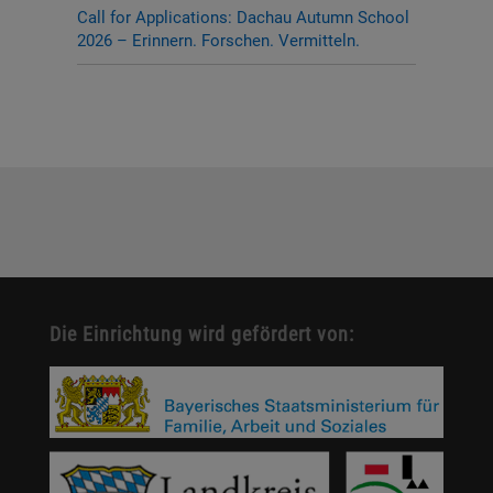
Call for Applications: Dachau Autumn School
2026 – Erinnern. Forschen. Vermitteln.
Die Einrichtung wird gefördert von: