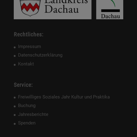
Rechtliches:
Impressum
Datenschutzerklärung
Kontakt
Service:
Freiwilliges Soziales Jahr Kultur und Praktika
Buchung
Jahresberichte
Spenden