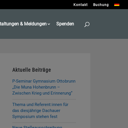
Kontakt
Buchung
taltungen & Meldungen
Spenden
Aktuelle Beiträge
P-Seminar Gymnasium Ottobrunn
„Die Muna Hohenbrunn –
Zwischen Krieg und Erinnerung“
Thema und Referent:innen für
das diesjährige Dachauer
Symposium stehen fest
Neue Stelleausschreibung