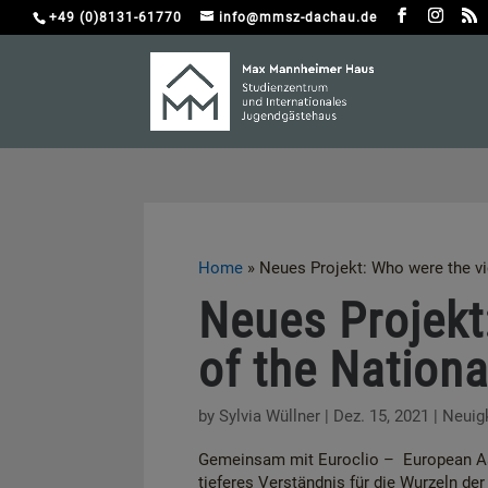
+49 (0)8131-61770
info@mmsz-dachau.de
Home
»
Neues Projekt: Who were the vi
Neues Projekt
of the Nationa
by
Sylvia Wüllner
|
Dez. 15, 2021
|
Neuig
Gemeinsam mit Euroclio – European Ass
tieferes Verständnis für die Wurzeln de