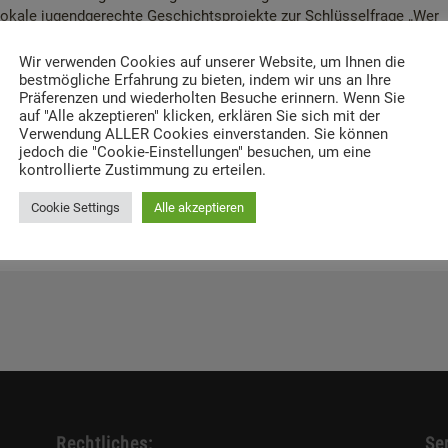
 lokale jugendgerechte Geschichtsprojekte zur Schlüsselfrage „Wer
?“ konzipieren, entwickeln und erproben.
Wir verwenden Cookies auf unserer Website, um Ihnen die
agenda NS-Unrecht gefördert, einer Initiative des
bestmögliche Erfahrung zu bieten, indem wir uns an Ihre
und der Stiftung Erinnerung, Verantwortung und Zukunft (EVZ), die
Präferenzen und wiederholten Besuche erinnern. Wenn Sie
de Zunahme von Antisemitismus, Antiziganismus, Rassismus und
auf "Alle akzeptieren" klicken, erklären Sie sich mit der
Verwendung ALLER Cookies einverstanden. Sie können
 wurde.
jedoch die "Cookie-Einstellungen" besuchen, um eine
kontrollierte Zustimmung zu erteilen.
Homepage von EuroClio unter:
Who were the victims of the National
Cookie Settings
Alle akzeptieren
Rechtliches:
Ser