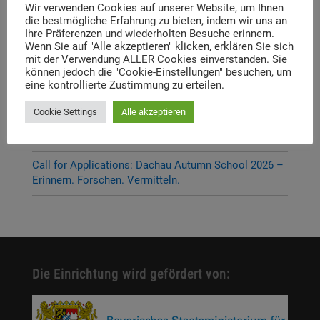
P-Seminar Gymnasium Ottobrunn „Die Muna
Wir verwenden Cookies auf unserer Website, um Ihnen
die bestmögliche Erfahrung zu bieten, indem wir uns an
Hohenbrunn – Zwischen Krieg und Erinnerung“
Ihre Präferenzen und wiederholten Besuche erinnern.
Wenn Sie auf "Alle akzeptieren" klicken, erklären Sie sich
Thema und Referent:innen für das diesjährige
mit der Verwendung ALLER Cookies einverstanden. Sie
Dachauer Symposium stehen fest
können jedoch die "Cookie-Einstellungen" besuchen, um
eine kontrollierte Zustimmung zu erteilen.
Neue Stelleausschreibung
Cookie Settings
Alle akzeptieren
Digitale Neuerscheinung: Launch der digitalen
Lernplattform „Memory Momentum“
Call for Applications: Dachau Autumn School 2026 –
Erinnern. Forschen. Vermitteln.
Die Einrichtung wird gefördert von: