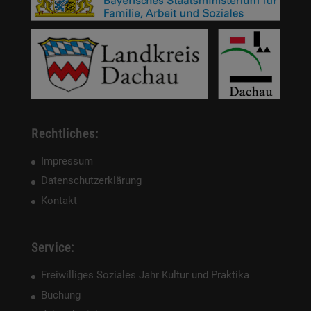
Rechtliches:
Impressum
Datenschutzerklärung
Kontakt
Service:
Freiwilliges Soziales Jahr Kultur und Praktika
Buchung