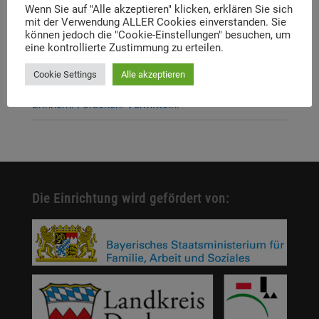
Wenn Sie auf "Alle akzeptieren" klicken, erklären Sie sich
Neue Stelleausschreibung
mit der Verwendung ALLER Cookies einverstanden. Sie
können jedoch die "Cookie-Einstellungen" besuchen, um
Digitale Neuerscheinung: Launch der digitalen
eine kontrollierte Zustimmung zu erteilen.
Lernplattform „Memory Momentum“
Cookie Settings
Alle akzeptieren
Call for Applications: Dachau Autumn School 2026 –
Erinnern. Forschen. Vermitteln.
Die Einrichtung wird gefördert von: