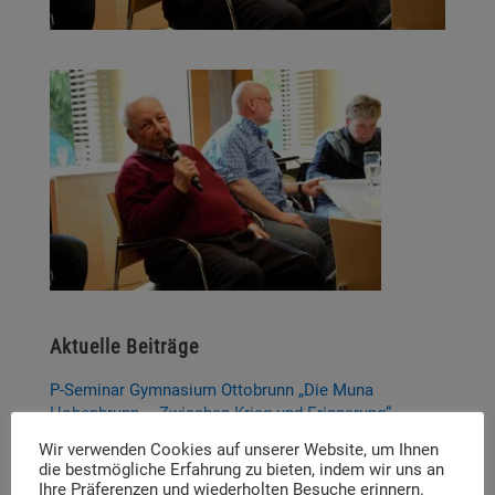
Aktuelle Beiträge
P-Seminar Gymnasium Ottobrunn „Die Muna
Hohenbrunn – Zwischen Krieg und Erinnerung“
Wir verwenden Cookies auf unserer Website, um Ihnen
Thema und Referent:innen für das diesjährige
die bestmögliche Erfahrung zu bieten, indem wir uns an
Dachauer Symposium stehen fest
Ihre Präferenzen und wiederholten Besuche erinnern.