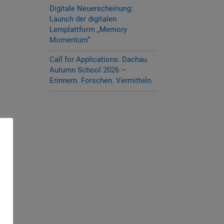
Digitale Neuerscheinung:
Launch der digitalen
Lernplattform „Memory
Momentum“
Call for Applications: Dachau
Autumn School 2026 –
Erinnern. Forschen. Vermitteln.