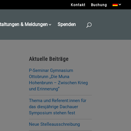
Kontakt
Buchung
taltungen & Meldungen
Spenden
Aktuelle Beiträge
P-Seminar Gymnasium
Ottobrunn „Die Muna
Hohenbrunn – Zwischen Krieg
und Erinnerung“
Thema und Referent:innen für
das diesjährige Dachauer
Symposium stehen fest
Neue Stelleausschreibung