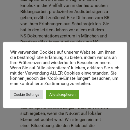
Einblick in die Vielfalt von in der historischen
Bildungsarbeit produzierten Audiobeträgen zu
geben, erzählt zunächst Elke Dillmann vom BR
von ihren Erfahrungen aus Schulprojekten. Sie
hat in den letzten Jahren vor allem mit dem
NS-Dokumentationszentrum in München und
Berufsschüler_innen Audioguides zur NS-
Geschichte konzipiert und aufgenommen.
Wir verwenden Cookies auf unserer Website, um Ihnen
Anhand ihrer Beispiele wird deutlich, wie
die bestmögliche Erfahrung zu bieten, indem wir uns an
unterschiedlich solche Beiträge gestaltet
Ihre Präferenzen und wiederholten Besuche erinnern.
werden können. Von an klassische
Wenn Sie auf "Alle akzeptieren" klicken, erklären Sie sich
Radioformate erinnernde Formen, bis zu
mit der Verwendung ALLER Cookies einverstanden. Sie
können jedoch die "Cookie-Einstellungen" besuchen, um
Hörspielen ist auch bei diesem Thema
eine kontrollierte Zustimmung zu erteilen.
einiges umsetzbar.
Cookie Settings
Alle akzeptieren
Im Zentrum steht anschließend ein Workshop
von Nina Ritz und Steffen Jost, die anhand
des Beispiels Dachau zeigen, welche Themen
sich ergeben, wenn die NS-Zeit auf lokaler
Ebene betrachtet wird. Wir steigen ein mit
einer Bilderübung, die den Blick auf die