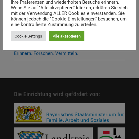
Ihre Präferenzen und wiederholten Besuche erinnern.
Dachauer Symposium stehen fest
Wenn Sie auf "Alle akzeptieren" klicken, erklären Sie sich
mit der Verwendung ALLER Cookies einverstanden. Sie
Neue Stelleausschreibung
können jedoch die "Cookie-Einstellungen" besuchen, um
eine kontrollierte Zustimmung zu erteilen.
Digitale Neuerscheinung: Launch der digitalen
Lernplattform „Memory Momentum“
Cookie Settings
Alle akzeptieren
Call for Applications: Dachau Autumn School 2026 –
Erinnern. Forschen. Vermitteln.
Die Einrichtung wird gefördert von: