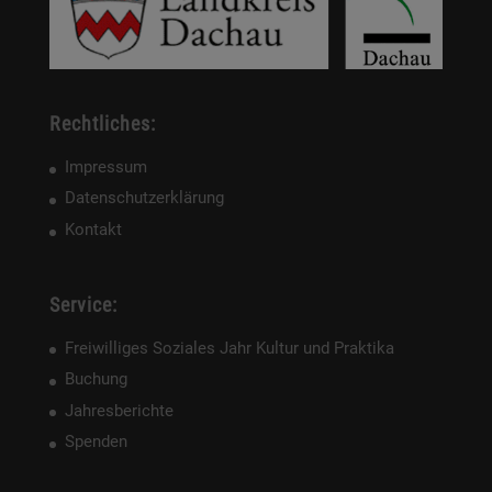
Rechtliches:
Impressum
Datenschutzerklärung
Kontakt
Service:
Freiwilliges Soziales Jahr Kultur und Praktika
Buchung
Jahresberichte
Spenden