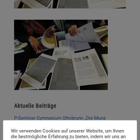
Aktuelle Beiträge
P-Seminar Gymnasium Ottobrunn „Die Muna
Hohenbrunn – Zwischen Krieg und Erinnerung“
Wir verwenden Cookies auf unserer Website, um Ihnen
die bestmögliche Erfahrung zu bieten, indem wir uns an
Thema und Referent:innen für das diesjährige