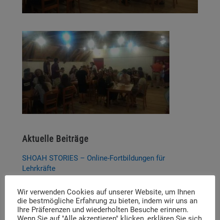
Aktuelle Beiträge
SHOAH STORIES – Online-Fortbildungen für
Lehrkräfte
P-Seminar Gymnasium Ottobrunn „Die Muna
Wir verwenden Cookies auf unserer Website, um Ihnen
Hohenbrunn – Zwischen Krieg und Erinnerung“
die bestmögliche Erfahrung zu bieten, indem wir uns an
Ihre Präferenzen und wiederholten Besuche erinnern.
Thema und Referent:innen für das diesjährige
Wenn Sie auf "Alle akzeptieren" klicken, erklären Sie sich