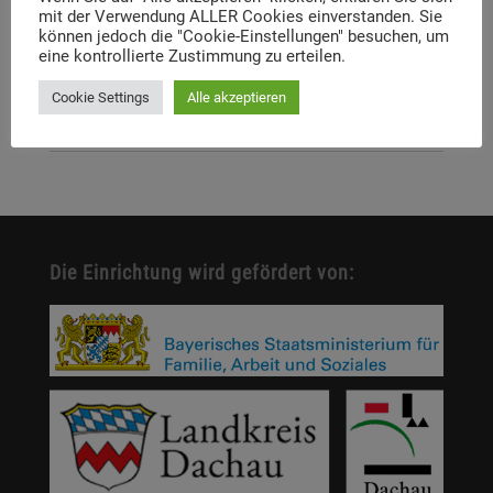
mit der Verwendung ALLER Cookies einverstanden. Sie
Dachauer Symposium stehen fest
können jedoch die "Cookie-Einstellungen" besuchen, um
eine kontrollierte Zustimmung zu erteilen.
Neue Stelleausschreibung
Cookie Settings
Alle akzeptieren
Digitale Neuerscheinung: Launch der digitalen
Lernplattform „Memory Momentum“
Die Einrichtung wird gefördert von: