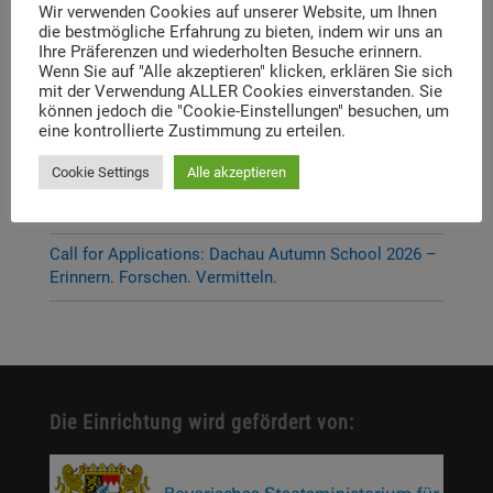
P-Seminar Gymnasium Ottobrunn „Die Muna
Wir verwenden Cookies auf unserer Website, um Ihnen
die bestmögliche Erfahrung zu bieten, indem wir uns an
Hohenbrunn – Zwischen Krieg und Erinnerung“
Ihre Präferenzen und wiederholten Besuche erinnern.
Wenn Sie auf "Alle akzeptieren" klicken, erklären Sie sich
Thema und Referent:innen für das diesjährige
mit der Verwendung ALLER Cookies einverstanden. Sie
Dachauer Symposium stehen fest
können jedoch die "Cookie-Einstellungen" besuchen, um
eine kontrollierte Zustimmung zu erteilen.
Neue Stelleausschreibung
Cookie Settings
Alle akzeptieren
Digitale Neuerscheinung: Launch der digitalen
Lernplattform „Memory Momentum“
Call for Applications: Dachau Autumn School 2026 –
Erinnern. Forschen. Vermitteln.
Die Einrichtung wird gefördert von: