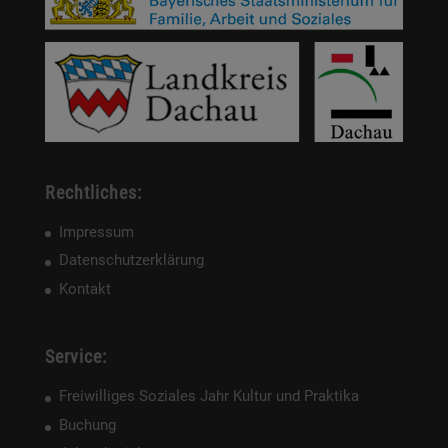
Rechtliches:
Impressum
Datenschutzerklärung
Kontakt
Service:
Freiwilliges Soziales Jahr Kultur und Praktika
Buchung