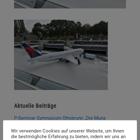
Aktuelle Beiträge
P-Seminar Gymnasium Ottobrunn „Die Muna
Hohenbrunn – Zwischen Krieg und Erinnerung“
Wir verwenden Cookies auf unserer Website, um Ihnen
die bestmögliche Erfahrung zu bieten, indem wir uns an
Thema und Referent:innen für das diesjährige