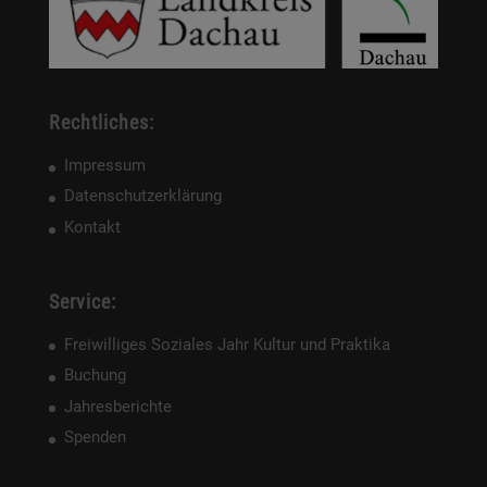
Rechtliches:
Impressum
Datenschutzerklärung
Kontakt
Service:
Freiwilliges Soziales Jahr Kultur und Praktika
Buchung
Jahresberichte
Spenden