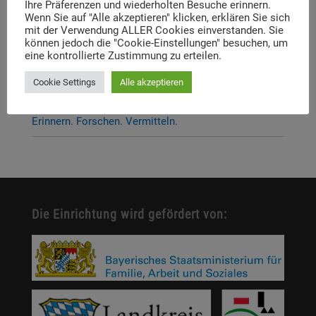
Ihre Präferenzen und wiederholten Besuche erinnern.
Dachauer Symposium stehen fest
Wenn Sie auf "Alle akzeptieren" klicken, erklären Sie sich
mit der Verwendung ALLER Cookies einverstanden. Sie
Neue Stelleausschreibung
können jedoch die "Cookie-Einstellungen" besuchen, um
eine kontrollierte Zustimmung zu erteilen.
Digitale Neuerscheinung: Launch der digitalen
Lernplattform „Memory Momentum“
Cookie Settings
Alle akzeptieren
Call for Applications: Dachau Autumn School 2026 –
Erinnern. Forschen. Vermitteln.
Die Einrichtung wird gefördert von: