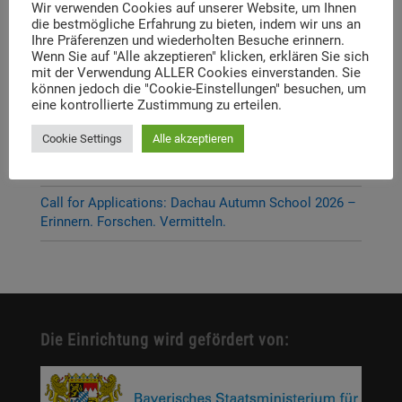
P-Seminar Gymnasium Ottobrunn „Die Muna
Wir verwenden Cookies auf unserer Website, um Ihnen
Hohenbrunn – Zwischen Krieg und Erinnerung“
die bestmögliche Erfahrung zu bieten, indem wir uns an
Ihre Präferenzen und wiederholten Besuche erinnern.
Wenn Sie auf "Alle akzeptieren" klicken, erklären Sie sich
Thema und Referent:innen für das diesjährige
mit der Verwendung ALLER Cookies einverstanden. Sie
Dachauer Symposium stehen fest
können jedoch die "Cookie-Einstellungen" besuchen, um
eine kontrollierte Zustimmung zu erteilen.
Neue Stelleausschreibung
Cookie Settings
Alle akzeptieren
Digitale Neuerscheinung: Launch der digitalen
Lernplattform „Memory Momentum“
Call for Applications: Dachau Autumn School 2026 –
Erinnern. Forschen. Vermitteln.
Die Einrichtung wird gefördert von: