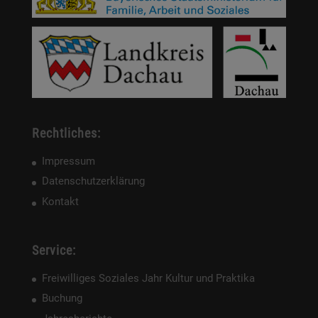
Rechtliches:
Impressum
Datenschutzerklärung
Kontakt
Service:
Freiwilliges Soziales Jahr Kultur und Praktika
Buchung