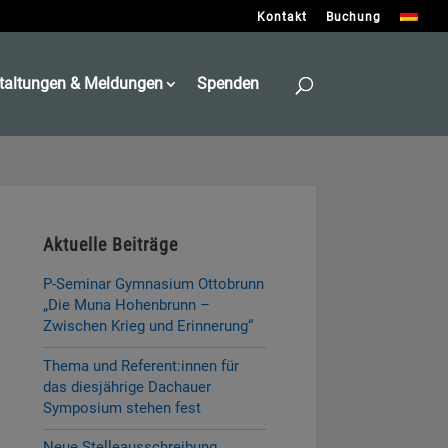
Kontakt
Buchung
taltungen & Meldungen
Spenden
Aktuelle Beiträge
P-Seminar Gymnasium Ottobrunn
„Die Muna Hohenbrunn –
Zwischen Krieg und Erinnerung“
Thema und Referent:innen für
das diesjährige Dachauer
Symposium stehen fest
Neue Stelleausschreibung