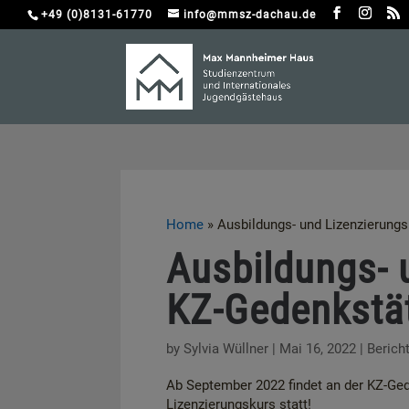
+49 (0)8131-61770
info@mmsz-dachau.de
Home
»
Ausbildungs- und Lizenzierung
Ausbildungs- 
KZ-Gedenkstä
by
Sylvia Wüllner
|
Mai 16, 2022
|
Berich
Ab September 2022 findet an der KZ-Ged
Lizenzierungskurs statt!