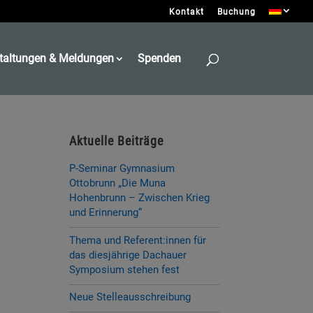
Kontakt
Buchung
taltungen & Meldungen
Spenden
Aktuelle Beiträge
P-Seminar Gymnasium
Ottobrunn „Die Muna
Hohenbrunn – Zwischen Krieg
und Erinnerung“
Thema und Referent:innen für
das diesjährige Dachauer
Symposium stehen fest
Neue Stelleausschreibung