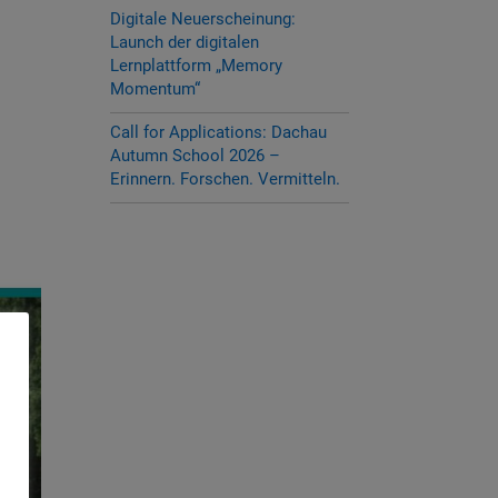
Digitale Neuerscheinung:
Launch der digitalen
Lernplattform „Memory
Momentum“
Call for Applications: Dachau
Autumn School 2026 –
Erinnern. Forschen. Vermitteln.