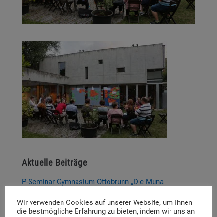
Aktuelle Beiträge
P-Seminar Gymnasium Ottobrunn „Die Muna
Hohenbrunn – Zwischen Krieg und Erinnerung“
Wir verwenden Cookies auf unserer Website, um Ihnen
Thema und Referent:innen für das diesjährige
die bestmögliche Erfahrung zu bieten, indem wir uns an