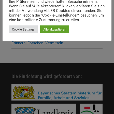
Ihre Präferenzen und wiederholten Besuche erinnern.
Dachauer Symposium stehen fest
Wenn Sie auf "Alle akzeptieren" klicken, erklären Sie sich
mit der Verwendung ALLER Cookies einverstanden. Sie
Neue Stelleausschreibung
können jedoch die "Cookie-Einstellungen" besuchen, um
eine kontrollierte Zustimmung zu erteilen.
Digitale Neuerscheinung: Launch der digitalen
Lernplattform „Memory Momentum“
Cookie Settings
Alle akzeptieren
Call for Applications: Dachau Autumn School 2026 –
Erinnern. Forschen. Vermitteln.
Die Einrichtung wird gefördert von: