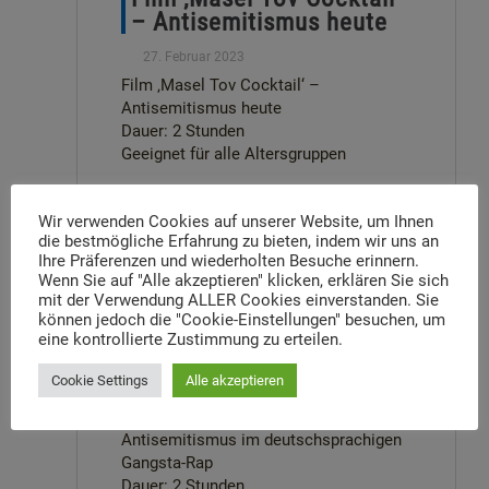
– Antisemitismus heute
27. Februar 2023
Film ‚Masel Tov Cocktail‘ –
Antisemitismus heute
Dauer: 2 Stunden
Geeignet für alle Altersgruppen
Beitrag lesen
Wir verwenden Cookies auf unserer Website, um Ihnen
die bestmögliche Erfahrung zu bieten, indem wir uns an
Ihre Präferenzen und wiederholten Besuche erinnern.
Wenn Sie auf "Alle akzeptieren" klicken, erklären Sie sich
mit der Verwendung ALLER Cookies einverstanden. Sie
können jedoch die "Cookie-Einstellungen" besuchen, um
Antisemitismus im
eine kontrollierte Zustimmung zu erteilen.
deutschsprachigen
Gangsta-Rap
Cookie Settings
Alle akzeptieren
27. Februar 2023
Antisemitismus im deutschsprachigen
Gangsta-Rap
Dauer: 2 Stunden