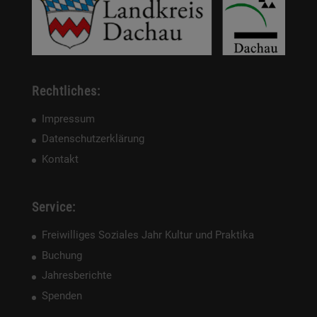
Rechtliches:
Impressum
Datenschutzerklärung
Kontakt
Service:
Freiwilliges Soziales Jahr Kultur und Praktika
Buchung
Jahresberichte
Spenden