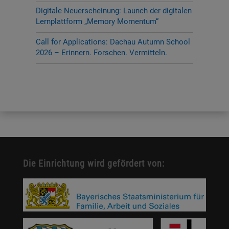
Digitale Neuerscheinung: Launch der digitalen
Lernplattform „Memory Momentum“
Call for Applications: Dachau Autumn School
2026 – Erinnern. Forschen. Vermitteln.
Die Einrichtung wird gefördert von: