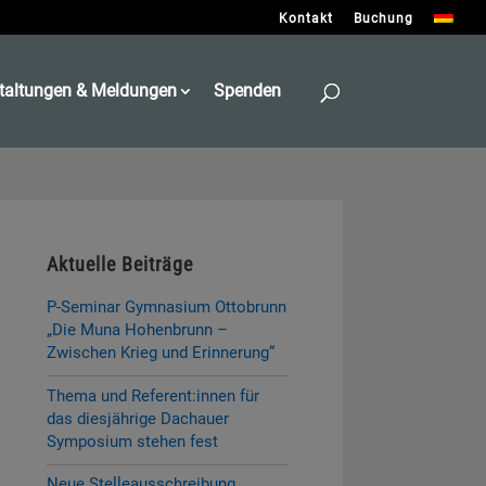
Kontakt
Buchung
taltungen & Meldungen
Spenden
Aktuelle Beiträge
P-Seminar Gymnasium Ottobrunn
„Die Muna Hohenbrunn –
Zwischen Krieg und Erinnerung“
Thema und Referent:innen für
das diesjährige Dachauer
Symposium stehen fest
Neue Stelleausschreibung