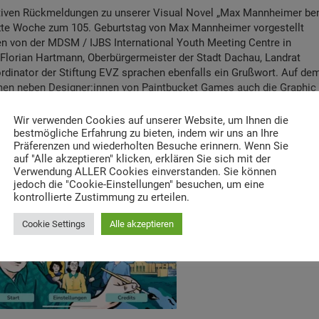
sitiven Rückmeldungen zu unserer Visual Novel „Max Mannheimer be
etzte Woche zum 105. Geburtstag von Max Mannheimer vorgestellt
n v
on der
MDSM / IJBS International Youth Meeting Centre in
 Florian Hartmann, Oberbürgermeister der Stadt Dachau, Landrat
ordinator der Stiftung EVZ sprachen ebenfalls ein Grußwort. Auf de
n neben Designer:innen von Paintbucket Games auch die Graphic
teil. Alle berichteten den awesenden Gästen
von ihren Erfahrungen
e der Visual Novel über den Holocaust-Überlebenden.
Wir verwenden Cookies auf unserer Website, um Ihnen die
Z Foundation
in der Förderlinie [re]create digital history im
bestmögliche Erfahrung zu bieten, indem wir uns an Ihre
Präferenzen und wiederholten Besuche erinnern. Wenn Sie
tional, finanziert aus Mitteln des Auswärtigen Amtes.
auf "Alle akzeptieren" klicken, erklären Sie sich mit der
, bevor die Visual Novel im App-Store und bei Google Play kostenl
Verwendung ALLER Cookies einverstanden. Sie können
Interesse an einer Erinnerung hat, sobald die App verfügbar ist,
jedoch die "Cookie-Einstellungen" besuchen, um eine
e
.
kontrollierte Zustimmung zu erteilen.
Cookie Settings
Alle akzeptieren