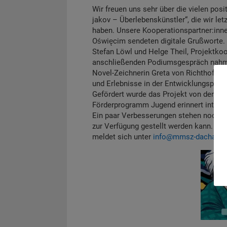
Wir freuen uns sehr über die vielen po
jakov – Überlebenskünstler“, die wir l
haben.
Unsere Kooperationspartner:inne
Oświęcim
sendeten d
igitale Grußworte.
Stefan Löwl und Helge Theil, Projektko
anschließenden Podiumsgespräch nahme
Novel-Zeichnerin Greta von Richthofen 
und Erlebnisse in der Entwicklungsphas
Gefördert wurde das Projekt von der
EV
Förderprogramm Jugend erinnert interna
Ein paar Verbesserungen stehen noch an
zur Verfügung gestellt werden kann. Wer 
meldet sich unter
info@mmsz-dachau.d