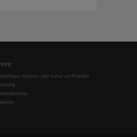
vice:
reiwilliges Soziales Jahr Kultur und Praktika
uchung
ahresberichte
penden