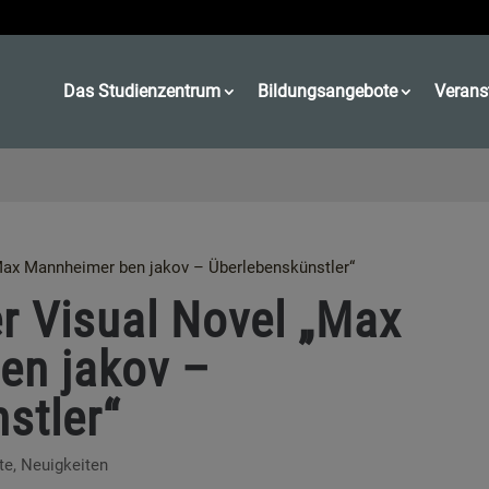
Das Studienzentrum
Bildungsangebote
Verans
„Max Mannheimer ben jakov – Überlebenskünstler“
er Visual Novel „Max
en jakov –
stler“
te
,
Neuigkeiten