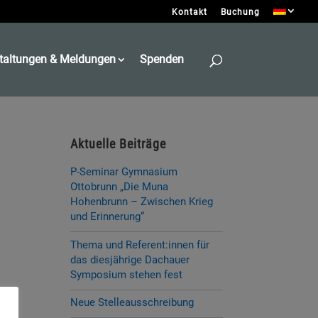
Kontakt
Buchung
taltungen & Meldungen
Spenden
Aktuelle Beiträge
P-Seminar Gymnasium
Ottobrunn „Die Muna
Hohenbrunn – Zwischen Krieg
und Erinnerung“
Thema und Referent:innen für
das diesjährige Dachauer
Symposium stehen fest
Neue Stelleausschreibung