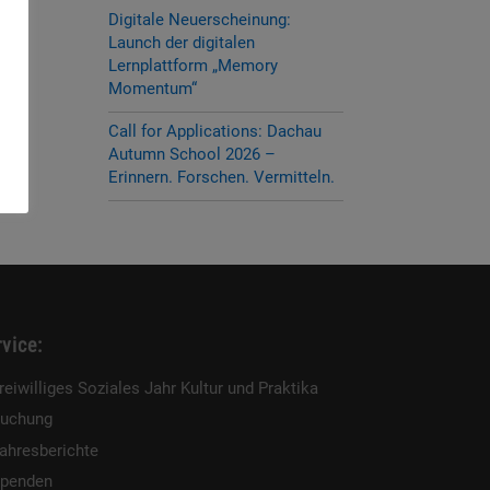
Digitale Neuerscheinung:
Launch der digitalen
Lernplattform „Memory
Momentum“
Call for Applications: Dachau
Autumn School 2026 –
Erinnern. Forschen. Vermitteln.
vice:
reiwilliges Soziales Jahr Kultur und Praktika
uchung
ahresberichte
penden