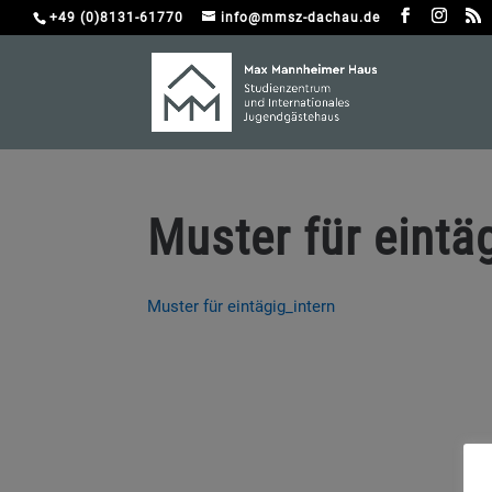
+49 (0)8131-61770
info@mmsz-dachau.de
Muster für eintä
Muster für eintägig_intern